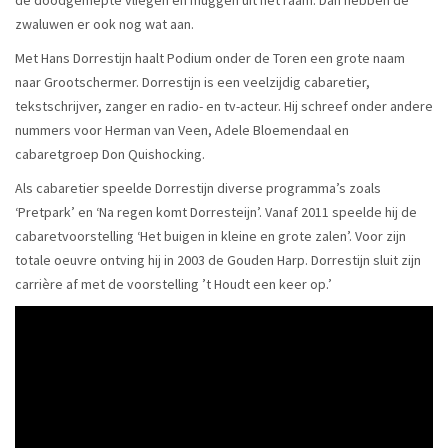
de doodgemepte vliegen en muggen uit het raam. Dan hebben de
zwaluwen er ook nog wat aan.
Met Hans Dorrestijn haalt Podium onder de Toren een grote naam
naar Grootschermer. Dorrestijn is een veelzijdig cabaretier,
tekstschrijver, zanger en radio- en tv-acteur. Hij schreef onder andere
nummers voor Herman van Veen, Adele Bloemendaal en
cabaretgroep Don Quishocking.
Als cabaretier speelde Dorrestijn diverse programma’s zoals
‘Pretpark’ en ‘Na regen komt Dorresteijn’. Vanaf 2011 speelde hij de
cabaretvoorstelling ‘Het buigen in kleine en grote zalen’. Voor zijn
totale oeuvre ontving hij in 2003 de Gouden Harp. Dorrestijn sluit zijn
carrière af met de voorstelling ’t Houdt een keer op.’