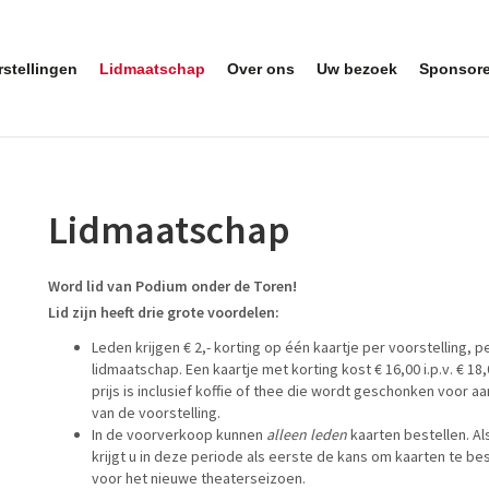
rstellingen
Lidmaatschap
Over ons
Uw bezoek
Sponsor
Lidmaatschap
Word lid van Podium onder de Toren!
Lid zijn heeft drie grote voordelen:
Leden krijgen € 2,- korting op één kaartje per voorstelling, p
lidmaatschap. Een kaartje met korting kost € 16,00 i.p.v. € 18,
prijs is inclusief koffie of thee die wordt geschonken voor a
van de voorstelling.
In de voorverkoop kunnen
alleen leden
kaarten bestellen. Als
krijgt u in deze periode als eerste de kans om kaarten te be
voor het nieuwe theaterseizoen.