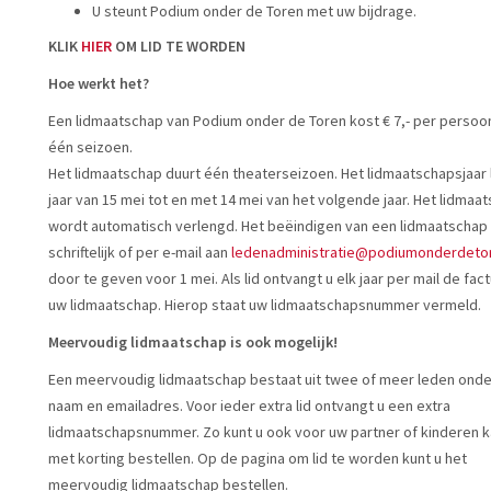
U steunt Podium onder de Toren met uw bijdrage.
KLIK
HIER
OM LID TE WORDEN
Hoe werkt het?
Een lidmaatschap van Podium onder de Toren kost € 7,- per persoo
één seizoen.
Het lidmaatschap duurt één theaterseizoen. Het lidmaatschapsjaar 
jaar van 15 mei tot en met 14 mei van het volgende jaar. Het lidmaa
wordt automatisch verlengd. Het beëindigen van een lidmaatschap
schriftelijk of per e-mail aan
ledenadministratie@podiumonderdetor
door te geven voor 1 mei. Als lid ontvangt u elk jaar per mail de fac
uw lidmaatschap. Hierop staat uw lidmaatschapsnummer vermeld.
Meervoudig lidmaatschap is ook mogelijk!
Een meervoudig lidmaatschap bestaat uit twee of meer leden onde
naam en emailadres. Voor ieder extra lid ontvangt u een extra
lidmaatschapsnummer. Zo kunt u ook voor uw partner of kinderen k
met korting bestellen. Op de pagina om lid te worden kunt u het
meervoudig lidmaatschap bestellen.