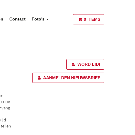
en
Contact
Foto's
0 ITEMS
WORD LID!
AANMELDEN NIEUWSBRIEF
er
00. De
anvang
 lid
stellen