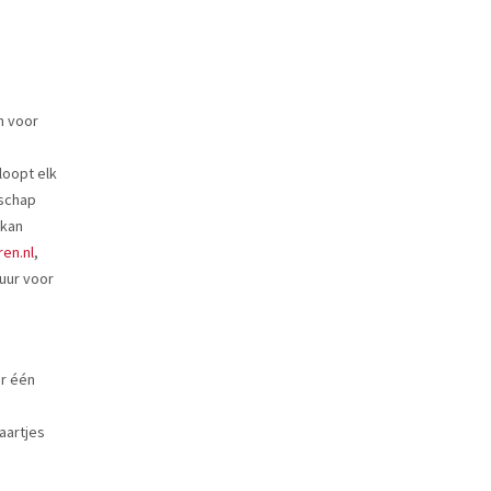
n voor
loopt elk
tschap
 kan
en.nl
,
tuur voor
r één
aartjes