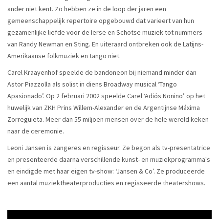
ander niet kent. Zo hebben ze in de loop der jaren een
gemeenschappelijk repertoire opgebouwd dat varieert van hun
gezamenlijke liefde voor de Ierse en Schotse muziek tot nummers
van Randy Newman en Sting. En uiteraard ontbreken ook de Latijns-
Amerikaanse folkmuziek en tango niet.
Carel Kraayenhof speelde de bandoneon bij niemand minder dan
Astor Piazzolla als solist in diens Broadway musical ‘Tango
Apasionado’. Op 2 februari 2002 speelde Carel ‘Adiós Nonino’ op het
huwelijk van ZKH Prins Willem-Alexander en de Argentijnse Máxima
Zorreguieta. Meer dan 55 miljoen mensen over de hele wereld keken
naar de ceremonie.
Leoni Jansen is zangeres en regisseur. Ze begon als tv-presentatrice
en presenteerde daarna verschillende kunst- en muziekprogramma's
en eindigde met haar eigen tv-show: ‘Jansen & Co’. Ze produceerde
een aantal muziektheaterproducties en regisseerde theatershows.