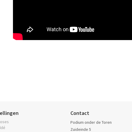
ellingen
Contact
oses
Podium onder de Toren
ddé
Zuideinde 5