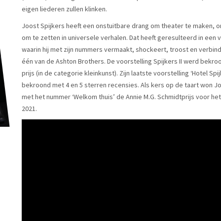
eigen liederen zullen klinken.
Joost Spijkers heeft een onstuitbare drang om theater te maken, o
om te zetten in universele verhalen. Dat heeft geresulteerd in een 
waarin hij met zijn nummers vermaakt, shockeert, troost en verbindt. 
één van de Ashton Brothers. De voorstelling Spijkers II werd bekro
prijs (in de categorie kleinkunst). Zijn laatste voorstelling ‘Hotel 
bekroond met 4 en 5 sterren recensies. Als kers op de taart won J
met het nummer ‘Welkom thuis’ de Annie M.G. Schmidtprijs voor het
2021.