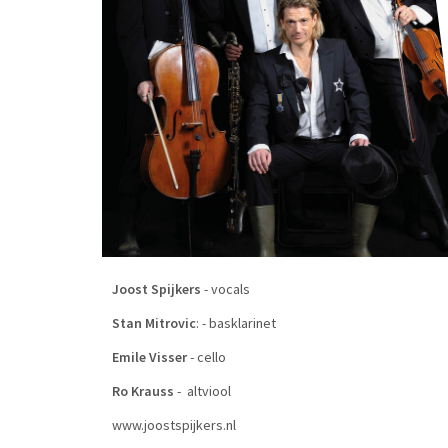
Joost Spijkers
- vocals
Stan Mitrovic
: - basklarinet
Emile Visser
- cello
Ro Krauss
- altviool
www.joostspijkers.nl