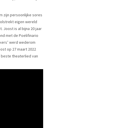
m zijn persoonlijke sores
volstrekt eigen wereld
Joost is al bijna 20 jaar
ond met de Poelifinario
Spijkers’ werd wederom
oost op 27 maart 2022
 beste theaterlied van