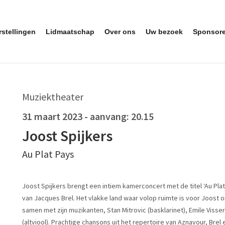
rstellingen
Lidmaatschap
Over ons
Uw bezoek
Sponsor
Muziektheater
31 maart 2023
- aanvang: 20.15
Joost Spijkers
Au Plat Pays
Joost Spijkers brengt een intiem kamerconcert met de titel ‘Au Plat 
van Jacques Brel. Het vlakke land waar volop ruimte is voor Joost 
samen met zijn muzikanten, Stan Mitrovic (basklarinet), Emile Visser
(altviool). Prachtige chansons uit het repertoire van Aznavour, Brel 