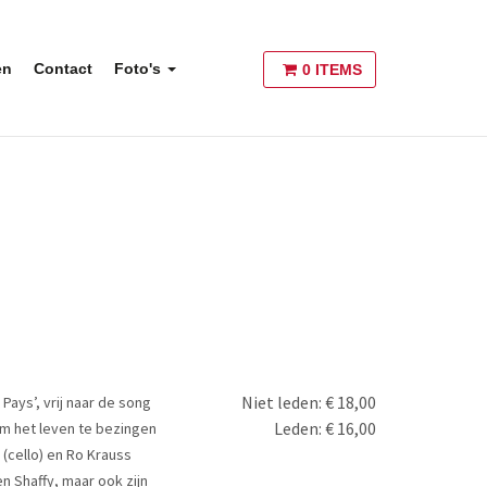
en
Contact
Foto's
0 ITEMS
Niet leden: € 18,00
Pays’, vrij naar de song
Leden: € 16,00
om het leven te bezingen
 (cello) en Ro Krauss
en Shaffy, maar ook zijn